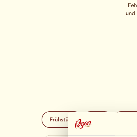
Feh
und 
Frühstück
Lunch
Kaffe