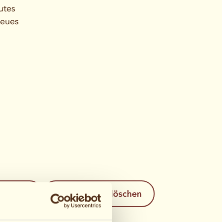
utes
neues
nzeigen
Alle Filter löschen