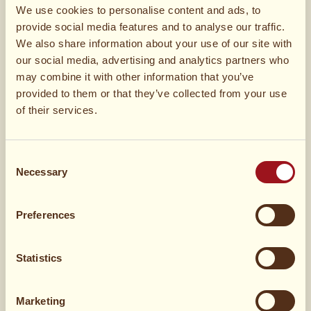
We use cookies to personalise content and ads, to
1 TL
Sesam
provide social media features and to analyse our traffic.
We also share information about your use of our site with
1
Pak Choi
our social media, advertising and analytics partners who
may combine it with other information that you’ve
provided to them or that they’ve collected from your use
1 TL
Sambal Oelek
of their services.
1
rote Paprika
Consent
Necessary
Selection
Wie hat es dir geschmeckt?
Preferences
77 Stimmen
Statistics
Marketing