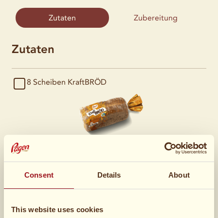
Zutaten
Zubereitung
Zutaten
8 Scheiben
KraftBRÖD
ca. 400 g Lachsfilet in Stücken, ohne Haut
Consent
Details
About
¾
Tasse Teriyaki-Sauce
This website uses cookies