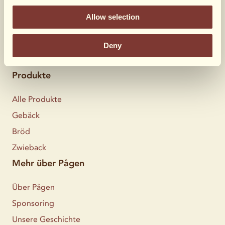
Alle Rezepte
Allow selection
Toast Teriyaki
Pancakes mit GIFFLAR Vanille
Deny
Club salad nicoise
Produkte
Alle Produkte
Gebäck
Bröd
Zwieback
Mehr über Pågen
Über Pågen
Sponsoring
Unsere Geschichte