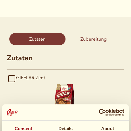
Zutaten
Zubereitung
Zutaten
GIFFLAR Zimt
1 EL
Mehl
Consent
Details
About