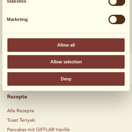
Statistics
124 Stimmen
Marketing
Allow all
Allow selection
Deny
Rezepte
Alle Rezepte
Toast Teriyaki
Pancakes mit GIFFLAR Vanille