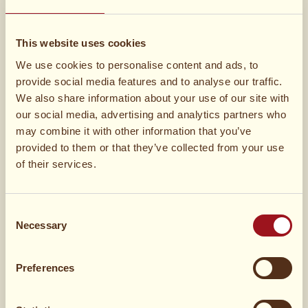
1
Ei
This website uses cookies
We use cookies to personalise content and ads, to
ca 10 ml Milch
provide social media features and to analyse our traffic.
We also share information about your use of our site with
our social media, advertising and analytics partners who
Zucker
may combine it with other information that you’ve
provided to them or that they’ve collected from your use
of their services.
Zimt
Karamellsauce
Consent
Necessary
Selection
frische Beeren
Preferences
Wie hat es dir geschmeckt?